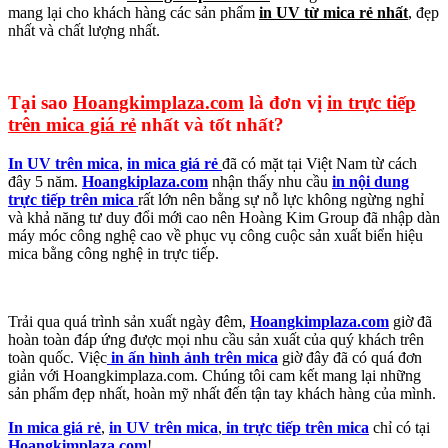
mang lại cho khách hàng các sản phẩm
in UV từ mica rẻ nhất
, đẹp
nhất và chất lượng nhất.
Tại sao
Hoangkimplaza.com
là đơn vị
in trực tiếp
trên mica giá rẻ
nhất và tốt nhất?
In UV trên mica
,
in mica giá rẻ
đã có mặt tại Việt Nam từ cách
đây 5 năm.
Hoangkiplaza.com
nhận thấy nhu cầu
in nội dung
trực tiếp trên mica
rất lớn nên bằng sự nỗ lực không ngừng nghỉ
và khả năng tư duy đổi mới cao nên Hoàng Kim Group đã nhập dàn
máy móc công nghệ cao về phục vụ công cuộc sản xuất biển hiệu
mica bằng công nghệ in trực tiếp.
Trải qua quá trình sản xuất ngày đêm,
Hoangkimplaza.com
giờ đã
hoàn toàn đáp ứng được mọi nhu cầu sản xuất của quý khách trên
toàn quốc. Việc
in ấn hình ảnh trên mica
giờ đây đã có quá đơn
giản với Hoangkimplaza.com. Chúng tôi cam kết mang lại những
sản phẩm đẹp nhất, hoàn mỹ nhất đến tận tay khách hàng của mình.
In mica giá rẻ
,
in UV trên mica
,
in trực tiếp trên mica
chỉ có tại
Hoangkimplaza.com
!