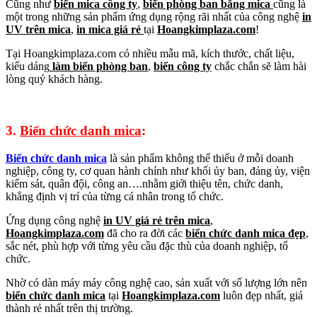
Cũng như
biển mica công ty
,
biển phòng ban bằng mica
cũng là
một trong những sản phẩm ứng dụng rộng rãi nhất của công nghệ
in
UV trên mica
,
in mica giá rẻ
tại
Hoangkimplaza.com
!
Tại Hoangkimplaza.com có nhiều mẫu mã, kích thước, chất liệu,
kiểu dáng
làm biển phòng ban
,
biển công ty
chắc chắn sẽ làm hài
lòng quý khách hàng.
3.
Biển chức danh mica
:
Biển chức danh mica
là sản phẩm không thể thiếu ở mỗi doanh
nghiệp, công ty, cơ quan hành chính như khối ủy ban, đảng ủy, viện
kiểm sát, quân đội, công an….nhằm giới thiệu tên, chức danh,
khẳng định vị trí
của từng cá nhân trong tổ chức.
Ứng dụng công nghệ
in UV giá rẻ trên mica
,
Hoangkimplaza.com
đã cho ra đời các
biển chức danh mica đẹp
,
sắc nét, phù hợp với từng yêu cầu đặc thù của doanh nghiệp, tổ
chức.
Nhờ có dàn máy máy công nghệ cao, sản xuất với số lượng lớn nên
biển chức danh mica
tại
Hoangkimplaza.com
luôn đẹp nhất, giá
thành rẻ nhất trên thị trường.