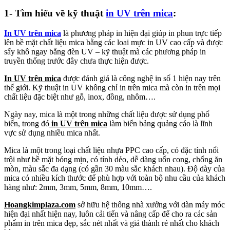
1- Tìm hiểu về kỹ thuật
in UV trên mica
:
In UV trên mica
là phương pháp in hiện đại giúp in phun trực tiếp
lên bề mặt chất liệu mica bằng các loai mực in UV cao cấp và được
sấy khô ngay bằng đèn UV – kỹ thuật mà các phương pháp in
truyền thống trước đây chưa thực hiện được.
In UV trên mica
được đánh giá là công nghệ in số 1 hiện nay trên
thế giới. Kỹ thuật in UV không chỉ in trên mica mà còn in trên mọi
chất liệu đặc biệt như gỗ, inox, đồng, nhôm….
Ngày nay, mica là một trong những chất liệu được sử dụng phổ
biến, trong đó
in UV trên mica
làm biển bảng quảng cáo là lĩnh
vực sử dụng nhiều mica nhất.
Mica là một trong loại chất liệu nhựa PPC cao cấp, có đặc tính nổi
trội như bề mặt bóng mịn, có tính dẻo, dễ dàng uốn cong, chống ăn
mòn, màu sắc đa dạng (có gần 30 màu sắc khách nhau). Độ dày của
mica có nhiều kích thước để phù hợp với toàn bộ nhu cầu của khách
hàng như: 2mm, 3mm, 5mm, 8mm, 10mm….
Hoangkimplaza.com
sở hữu hệ thống nhà xưởng với dàn máy móc
hiện đại nhất hiện nay, luôn cải tiến và nâng cấp để cho ra các sản
phẩm in trên mica đẹp, sắc nét nhất và giá thành rẻ nhất cho khách