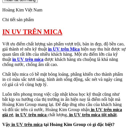
Hoàng Kim Việt Nam
Chi tiết sản phẩm
IN UV TRÊN MICA
Với ưu điểm chất lượng sản phẩm vượt trội, bản in đẹp, độ bền cao,
giá thành rẻ nên kỹ thuật
in UV trên Mica
hiện nay thu hút được sự
quan tâm rất lớn của nhiều khách hàng. Một ưu điểm lớn của kỹ
thuật
in UV trên mica
được khách hàng ưa chuộng là khả năng
chống nước, chống ẩm rất cao.
Chất liệu mica có bề mặt bóng loáng, phẳng khiến cho thành phẩm
in có màu sắc tươi sáng, hình ảnh sống động, sắc nét và ngày càng
có giá cả vô cùng hợp lý.
Luôn tiên phong trong việc cập nhật khoa học kỹ thuật cũng như
bắt kịp xu hướng của thị trường in ấn hiện nay là điểm nổi bật mà
Hoàng Kim Group mang lại. Để đáp ứng nhu cầu của khách hàng
và đối tác trên cả nước, Hoàng Kim Group nhận
in UV trên mica
giá rẻ
,
in UV trên mica
chất lượng,
in UV trên mica tốt nhất
.
Vậy
in UV trên mica
tại Hoàng Kim Group có gì đặc biệt?