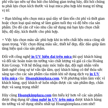
phí vừa tạo nên sự thu hút cho không gian trưng bày, đòi hỏi chúng
ta phải lựa chọn kích thước và loại mica phu hợp khi trang trí từng
vị trí:
+ Bạn không nên chọn mica quá dày sẽ làm tốn chi phí và thời gian
hoặc chọn loại quá mỏng sẽ làm giảm tuổi thọ và độ bền của sản
phẩm. Do đó căn cứ vào nhu cầu sử dụng mà bạn lựa chọn chất
liệu, độ dày, kích thước cho phù hợp.
+ Việc lựa chọn màu sắc phù hợp khi in trên chất liệu mica cũng rất
quan trọng. Việc chọn đúng màu sắc, thiết kế đẹp, độc đáo giúp làm
tăng hiệu quả của sản phẩm.
Đối với công nghệ
in UV hiện đại trên mica
thì quý khách hàng
và đối tác hoàn toàn tin tưởng vào chất lượng và giá cả của Hoàng
Kim Group. Với hệ thống máy móc hiện đại, đội ngũ nhân viên
lành nghề cùng sự tư vấn tận tâm, quý khách hàng có thể thỏa sức
sáng tạo cho các sản phẩm của mình khi sử dụng dịch vụ
in UV
trên mica
của
Hoangkimplaza.com
. Với phương trâm làm việc vì
khách hàng, quý khách sẽ luôn nhận được các sản phẩm đẹp, chân
thực và sang trọng nhất!
Hãy cùng
Hoangkimplaza.com
tìm hiểu kỹ hơn về các sản phẩm
được ứng dụng từ
công nghệ in UV trên mica
được khách hàng
tin tưởng và sử dụng nhiều nhất tại Hoangkimplaza.com nhé!