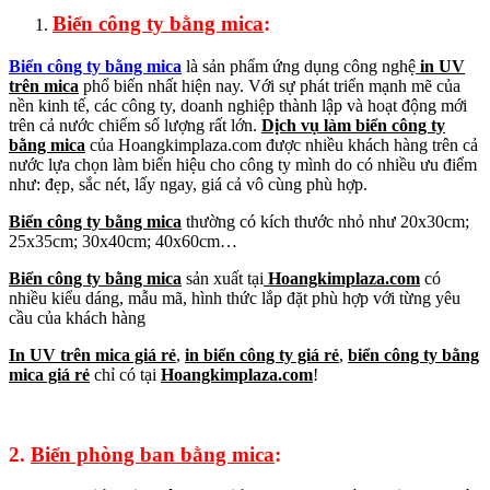
Biển công ty bằng mica
:
Biển công ty bằng mica
là
sản phẩm ứng dụng công nghệ
in UV
trên mica
phổ biến nhất hiện nay. Với sự phát triển mạnh mẽ của
nền kinh tế, các công ty, doanh nghiệp thành lập và hoạt động mới
trên cả nước chiếm số lượng rất lớn.
Dịch vụ làm biển công ty
bằng mica
của Hoangkimplaza.com được nhiều khách hàng trên cả
nước lựa chọn làm biển hiệu cho công ty mình do có nhiều ưu điểm
như: đẹp, sắc nét, lấy ngay, giá cả vô cùng phù hợp.
Biển công ty bằng mica
thường có kích thước nhỏ như 20x30cm;
25x35cm; 30x40cm; 40x60cm…
Biển công ty bằng mica
sản xuất tại
Hoangkimplaza.com
có
nhiều kiểu dáng, mẫu mã, hình thức lắp đặt phù hợp với từng yêu
cầu của khách hàng
In UV trên mica giá rẻ
,
in biển công ty giá rẻ
,
biển công ty bằng
mica giá rẻ
chỉ có tại
Hoangkimplaza.com
!
2.
Biển phòng ban bằng mica
: