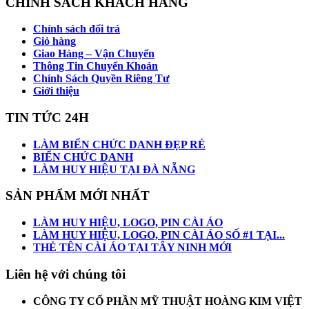
CHÍNH SÁCH KHÁCH HÀNG
Chính sách đổi trả
Giỏ hàng
Giao Hàng – Vận Chuyển
Thông Tin Chuyển Khoản
Chính Sách Quyền Riêng Tư
Giới thiệu
TIN TỨC 24H
LÀM BIỂN CHỨC DANH ĐẸP RẺ
BIỂN CHỨC DANH
LÀM HUY HIỆU TẠI ĐÀ NẴNG
SẢN PHẨM MỚI NHẤT
LÀM HUY HIỆU, LOGO, PIN CÀI ÁO
LÀM HUY HIỆU, LOGO, PIN CÀI ÁO SỐ #1 TẠI...
THẺ TÊN CÀI ÁO TẠI TÂY NINH MỚI
Liên hệ
với chúng tôi
CÔNG TY CỔ PHẦN MỸ THUẬT HOÀNG KIM VIỆT