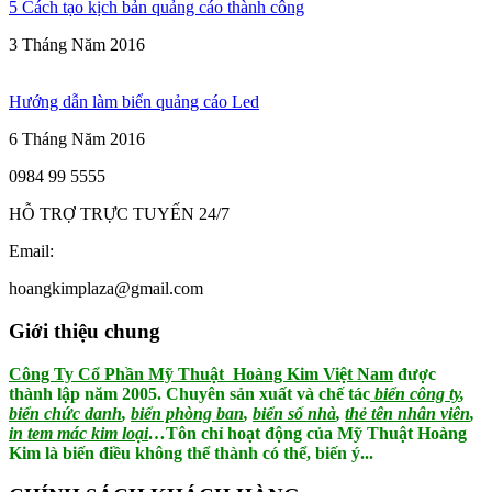
5 Cách tạo kịch bản quảng cáo thành công
3 Tháng Năm 2016
Hướng dẫn làm biển quảng cáo Led
6 Tháng Năm 2016
0984 99 5555
HỖ TRỢ TRỰC TUYẾN 24/7
Email:
hoangkimplaza@gmail.com
Giới thiệu chung
Công Ty Cổ Phần Mỹ Thuật Hoàng Kim Việt Nam
được
thành lập năm 2005. Chuyên sản xuất và chế tác
biển công ty
,
biển chức danh
,
biển phòng ban
,
biển số nhà
,
thẻ tên nhân viên
,
in tem mác kim loại
…
Tôn chỉ hoạt động của Mỹ Thuật Hoàng
Kim là biến điều không thể thành có thể, biến ý...