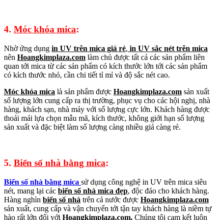
4.
Móc khóa mica
:
Nhờ ứng dụng
in UV trên mica giá rẻ
,
in UV sắc nét trên mica
nên
Hoangkimplaza.com
làm chủ được tất cả các sản phẩm liên
quan tới mica từ các sản phẩm có kích thước lớn tới các sản phẩm
có kích thước nhỏ, cần chi tiết tỉ mỉ và độ sắc nét cao.
Móc khóa mica
là sản phẩm được
Hoangkimplaza.com
sản xuất
số lượng lớn cung cấp ra thị trường, phục vụ cho các hội nghị, nhà
hàng, khách sạn, nhà máy với số lượng cực lớn. Khách hàng được
thoải mái lựa chọn mẫu mã, kích thước, không giới hạn số lượng
sản xuất và đặc biệt làm số lượng càng nhiều giá càng rẻ.
5.
Biển số nhà bằng mica
:
Biển số nhà bằng mica
sử dụng công nghệ in UV trên mica siêu
nét, ma
ng lại các
biển số nhà mica đẹp
, độc đáo cho khách hàng.
Hàng nghìn
biển số nhà
trên cả nước được
Hoangkimplaza.com
sản xuất, cung cấp và vận chuyển tới tận tay khách hàng là niềm tự
hào rất lớn đối với
Hoangkimplaza.com.
Chúng tôi cam kết luôn