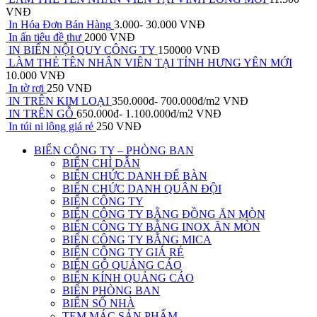
VNĐ
In Hóa Đơn Bán Hàng
3.000- 30.000 VNĐ
In ấn tiêu đề thư
2000 VNĐ
IN BIỂN NỘI QUY CÔNG TY
150000 VNĐ
LÀM THẺ TÊN NHÂN VIÊN TẠI TỈNH HƯNG YÊN MỚI
10.000 VNĐ
In tờ rơi
250 VNĐ
IN TRÊN KIM LOẠI
350.000đ- 700.000đ/m2 VNĐ
IN TRÊN GỖ
650.000đ- 1.100.000đ/m2 VNĐ
In túi ni lông giá rẻ
250 VNĐ
BIỂN CÔNG TY – PHÒNG BAN
BIỂN CHỈ DẪN
BIỂN CHỨC DANH ĐỂ BÀN
BIỂN CHỨC DANH QUÂN ĐỘI
BIỂN CÔNG TY
BIỂN CÔNG TY BẰNG ĐỒNG ĂN MÒN
BIỂN CÔNG TY BẰNG INOX ĂN MÒN
BIỂN CÔNG TY BẰNG MICA
BIỂN CÔNG TY GIÁ RẺ
BIỂN GỖ QUẢNG CÁO
BIỂN KÍNH QUẢNG CÁO
BIỂN PHÒNG BAN
BIỂN SỐ NHÀ
TEM MÁC SẢN PHẨM