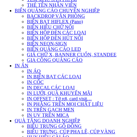
THẺ TÊN NHÂN VIÊN
BIỂN QUẢNG CÁO CHUYÊN NGHIỆP
BACKDROP VĂN PHÒNG
BIỂN BẠT HIFLEX (Pano)
BIỂN HIỆU CHỮ NỔI
BIỂN HỘP ĐÈN CÁC LOẠI
BIỂN HỘP ĐÈN HÚT NỔI
BIỂN NEON-SIGN
BIỂN QUẢNG CÁO LED
GIÁ CHỮ X, BANNER CUỐN, STANDEE
GIA CÔNG QUẢNG CÁO
IN ẤN
IN ÁO
IN BIỂN BẠT CÁC LOẠI
IN CỐC
IN DECAL CÁC LOẠI
IN LƯỚI, QUÀ KHUYẾN MÃI
IN OFFSET : Tờ rơi, card visit…
IN PHẲNG TRÊN MỌI CHẤT LIỆU
IN TRÊN GẠCH MEN
IN UV TRÊN MICA
QUÀ TẶNG DOANH NGHIỆP
BIỂU TRƯNG GỖ ĐỒNG
BIỂU TRƯNG, CÚP PHA LÊ, CÚP VÀNG