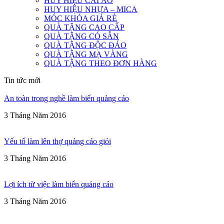
HUY HIỆU CÀI ÁO
HUY HIỆU NHỰA – MICA
MÓC KHÓA GIÁ RẺ
QUÀ TẶNG CAO CẤP
QUÀ TẶNG CÓ SẴN
QUÀ TẶNG ĐỘC ĐÁO
QUÀ TẶNG MẠ VÀNG
QUÀ TẶNG THEO ĐƠN HÀNG
Tin tức mới
An toàn trong nghề làm biển quảng cáo
3 Tháng Năm 2016
Yếu tố làm lên thợ quảng cáo giỏi
3 Tháng Năm 2016
Lợi ích từ việc làm biển quảng cáo
3 Tháng Năm 2016