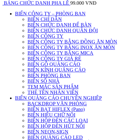
BẢNG CHỨC DANH PHA LÊ
99.000 VNĐ
BIỂN CÔNG TY – PHÒNG BAN
BIỂN CHỈ DẪN
BIỂN CHỨC DANH ĐỂ BÀN
BIỂN CHỨC DANH QUÂN ĐỘI
BIỂN CÔNG TY
BIỂN CÔNG TY BẰNG ĐỒNG ĂN MÒN
BIỂN CÔNG TY BẰNG INOX ĂN MÒN
BIỂN CÔNG TY BẰNG MICA
BIỂN CÔNG TY GIÁ RẺ
BIỂN GỖ QUẢNG CÁO
BIỂN KÍNH QUẢNG CÁO
BIỂN PHÒNG BAN
BIỂN SỐ NHÀ
TEM MÁC SẢN PHẨM
THẺ TÊN NHÂN VIÊN
BIỂN QUẢNG CÁO CHUYÊN NGHIỆP
BACKDROP VĂN PHÒNG
BIỂN BẠT HIFLEX (Pano)
BIỂN HIỆU CHỮ NỔI
BIỂN HỘP ĐÈN CÁC LOẠI
BIỂN HỘP ĐÈN HÚT NỔI
BIỂN NEON-SIGN
BIỂN QUẢNG CÁO LED