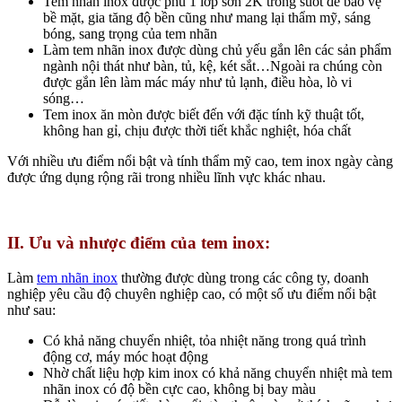
Tem nhãn inox được phủ 1 lớp sơn 2K trong suốt để bảo vệ
bề mặt, gia tăng độ bền cũng như mang lại thẩm mỹ, sáng
bóng, sang trọng của tem nhãn
Làm tem nhãn inox được dùng chủ yếu gắn lên các sản phẩm
ngành nội thát như bàn, tủ, kệ, két sắt…Ngoài ra chúng còn
được gắn lên làm mác máy như tủ lạnh, điều hòa, lò vi
sóng…
Tem inox ăn mòn được biết đến với đặc tính kỹ thuật tốt,
không han gỉ, chịu được thời tiết khắc nghiệt, hóa chất
Với nhiều ưu điểm nổi bật và tính thẩm mỹ cao, tem inox ngày càng
được ứng dụng rộng rãi trong nhiều lĩnh vực khác nhau.
II. Ưu và nhược điểm của tem inox:
Làm
tem nhãn inox
thường được dùng trong các công ty, doanh
nghiệp yêu cầu độ chuyên nghiệp cao, có một số ưu điểm nổi bật
như sau:
Có khả năng chuyển nhiệt, tỏa nhiệt năng trong quá trình
động cơ, máy móc hoạt động
Nhờ chất liệu hợp kim inox có khả năng chuyển nhiệt mà tem
nhãn inox có độ bền cực cao, không bị bay màu