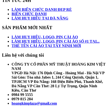
TIN TỨC 24H
LÀM BIỂN CHỨC DANH ĐẸP RẺ
BIỂN CHỨC DANH
LÀM HUY HIỆU TẠI ĐÀ NẴNG
SẢN PHẨM MỚI NHẤT
LÀM HUY HIỆU, LOGO, PIN CÀI ÁO
LÀM HUY HIỆU, LOGO, PIN CÀI ÁO SỐ #1 TẠI...
THẺ TÊN CÀI ÁO TẠI TÂY NINH MỚI
Liên hệ
với chúng tôi
CÔNG TY CỔ PHẦN MỸ THUẬT HOÀNG KIM VIỆT
NAM
VPGD Hà Nội: 176 Định Công - Hoàng Mai - Hà Nội VP
Sài Gòn: Tòa nhà Jabes 1, 244 Cống Quỳnh, Quận 1,
TP.HCM VP Đà Nẵng: 168 Điện Biên Phủ, Thanh Khê,
Đà Nẵng VP Cần Thơ: 28 Lý Tự Trọng, Quận Ninh
Kiều, Cần Thơ
0984 99 5555
0979 815 284
hoangkimplaza@gmail.com