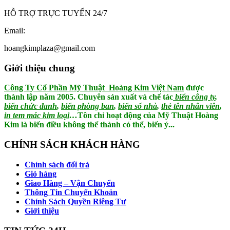
HỖ TRỢ TRỰC TUYẾN 24/7
Email:
hoangkimplaza@gmail.com
Giới thiệu chung
Công Ty Cổ Phần Mỹ Thuật Hoàng Kim Việt Nam
được
thành lập năm 2005. Chuyên sản xuất và chế tác
biển công ty
,
biển chức danh
,
biển phòng ban
,
biển số nhà
,
thẻ tên nhân viên
,
in tem mác kim loại
…
Tôn chỉ hoạt động của Mỹ Thuật Hoàng
Kim là biến điều không thể thành có thể, biến ý...
CHÍNH SÁCH KHÁCH HÀNG
Chính sách đổi trả
Giỏ hàng
Giao Hàng – Vận Chuyển
Thông Tin Chuyển Khoản
Chính Sách Quyền Riêng Tư
Giới thiệu