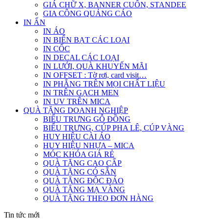
GIÁ CHỮ X, BANNER CUỐN, STANDEE
GIA CÔNG QUẢNG CÁO
IN ẤN
IN ÁO
IN BIỂN BẠT CÁC LOẠI
IN CỐC
IN DECAL CÁC LOẠI
IN LƯỚI, QUÀ KHUYẾN MÃI
IN OFFSET : Tờ rơi, card visit…
IN PHẲNG TRÊN MỌI CHẤT LIỆU
IN TRÊN GẠCH MEN
IN UV TRÊN MICA
QUÀ TẶNG DOANH NGHIỆP
BIỂU TRƯNG GỖ ĐỒNG
BIỂU TRƯNG, CÚP PHA LÊ, CÚP VÀNG
HUY HIỆU CÀI ÁO
HUY HIỆU NHỰA – MICA
MÓC KHÓA GIÁ RẺ
QUÀ TẶNG CAO CẤP
QUÀ TẶNG CÓ SẴN
QUÀ TẶNG ĐỘC ĐÁO
QUÀ TẶNG MẠ VÀNG
QUÀ TẶNG THEO ĐƠN HÀNG
Tin tức mới