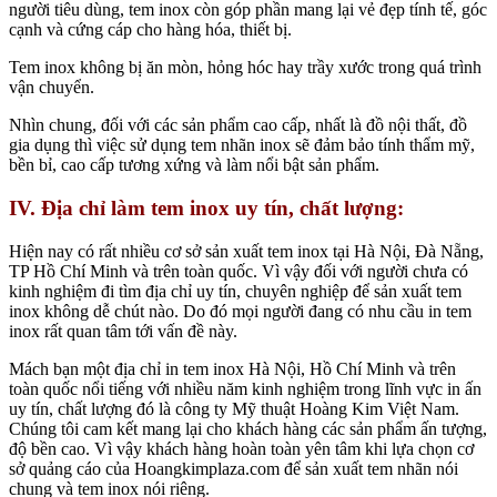
người tiêu dùng, tem inox còn góp phần mang lại vẻ đẹp tính tế, góc
cạnh và cứng cáp cho hàng hóa, thiết bị.
Tem inox không bị ăn mòn, hỏng hóc hay trầy xước trong quá trình
vận chuyển.
Nhìn chung, đối với các sản phẩm cao cấp, nhất là đồ nội thất, đồ
gia dụng thì việc sử dụng tem nhãn inox sẽ đảm bảo tính thẩm mỹ,
bền bỉ, cao cấp tương xứng và làm nổi bật sản phẩm.
IV. Địa chỉ làm tem inox uy tín, chất lượng:
Hiện nay có rất nhiều cơ sở sản xuất tem inox tại Hà Nội, Đà Nẵng,
TP Hồ Chí Minh và trên toàn quốc. Vì vậy đối với người chưa có
kinh nghiệm đi tìm địa chỉ uy tín, chuyên nghiệp để sản xuất tem
inox không dễ chút nào. Do đó mọi người đang có nhu cầu in tem
inox rất quan tâm tới vấn đề này.
Mách bạn một địa chỉ in tem inox Hà Nội, Hồ Chí Minh và trên
toàn quốc nổi tiếng với nhiều năm kinh nghiệm trong lĩnh vực in ấn
uy tín, chất lượng đó là công ty Mỹ thuật Hoàng Kim Việt Nam.
Chúng tôi cam kết mang lại cho khách hàng các sản phẩm ấn tượng,
độ bền cao. Vì vậy khách hàng hoàn toàn yên tâm khi lựa chọn cơ
sở quảng cáo của Hoangkimplaza.com để sản xuất tem nhãn nói
chung và tem inox nói riêng.