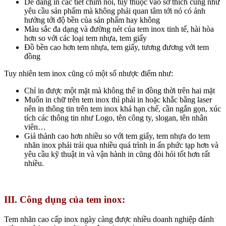
Dễ dàng in các tiết chìm nổi, tùy thuộc vào sở thích cũng như
yêu cầu sản phẩm mà không phải quan tâm tới nó có ảnh
hưởng tới độ bền của sản phẩm hay không
Màu sắc đa dạng và đường nét của tem inox tinh tế, hài hòa
hơn so với các loại tem nhựa, tem giấy
Đồ bền cao hơn tem nhựa, tem giấy, tương đương với tem
đồng
Tuy nhiên tem inox cũng có một số nhược điểm như:
Chỉ in được một mặt mà không thể in đồng thời trên hai mặt
Muốn in chữ trên tem inox thì phải in hoặc khắc bằng laser
nên in thông tin trên tem inox khá hạn chế, cần ngắn gọn, xúc
tích các thông tin như Logo, tên công ty, slogan, tên nhân
viên…
Giá thành cao hơn nhiều so với tem giấy, tem nhựa do tem
nhãn inox phải trải qua nhiều quá trình in ấn phức tạp hơn và
yêu cầu kỹ thuật in và vận hành in cũng đòi hỏi tốt hơn rất
nhiều.
III. Công dụng của tem inox:
Tem nhãn cao cấp inox ngày càng được nhiều doanh nghiệp đánh