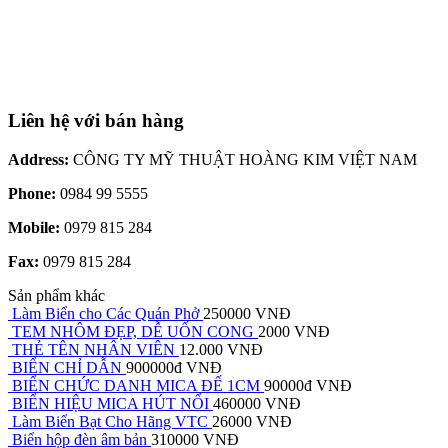
Liên hệ với bán hàng
Address:
CÔNG TY MỸ THUẬT HOÀNG KIM VIỆT NAM
Phone:
0984 99 5555
Mobile:
0979 815 284
Fax:
0979 815 284
Sản phẩm khác
Làm Biển cho Các Quán Phở
250000 VNĐ
TEM NHÔM ĐẸP, DỄ UỐN CONG
2000 VNĐ
THẺ TÊN NHÂN VIÊN
12.000 VNĐ
BIỂN CHỈ DẪN
900000đ VNĐ
BIỂN CHỨC DANH MICA ĐẾ 1CM
90000đ VNĐ
BIỂN HIỆU MICA HÚT NỔI
460000 VNĐ
Làm Biển Bạt Cho Hãng VTC
26000 VNĐ
Biển hộp đèn âm bản
310000 VNĐ